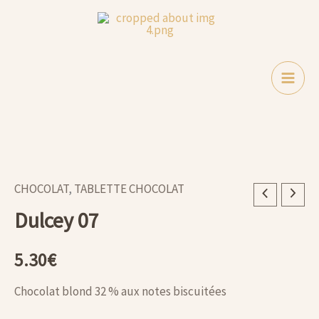
07
Aller
au
contenu
CHOCOLAT
,
TABLETTE CHOCOLAT
quantité
Dulcey 07
de
Dulcey
5.30
€
07
Chocolat blond 32 % aux notes biscuitées