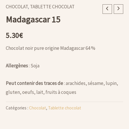
CHOCOLAT
,
TABLETTE CHOCOLAT
quantité
Madagascar 15
de
Madagascar
5.30
€
15
Chocolat noir pure origine Madagascar 64 %
Allergènes
: Soja
Peut contenir des traces de
: arachides, sésame, lupin,
gluten, oeufs, lait, fruits à coques
Catégories :
Chocolat
,
Tablette chocolat