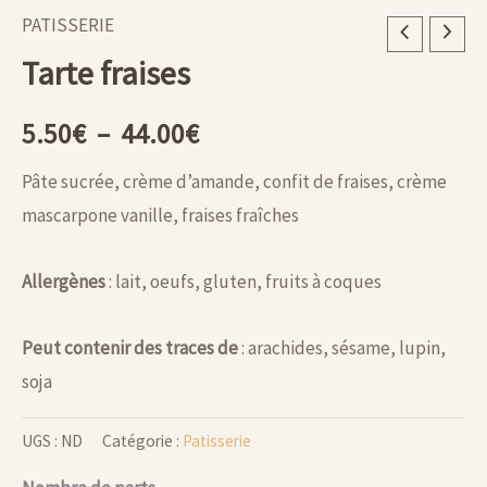
PATISSERIE
quantité
Plage
Tarte fraises
de
de
Tarte
5.50
€
–
44.00
€
fraises
prix :
Pâte sucrée, crème d’amande, confit de fraises, crème
5.50€
mascarpone vanille, fraises fraîches
à
Allergènes
: lait, oeufs, gluten, fruits à coques
44.00€
Peut contenir des traces de
: arachides, sésame, lupin,
soja
UGS :
ND
Catégorie :
Patisserie