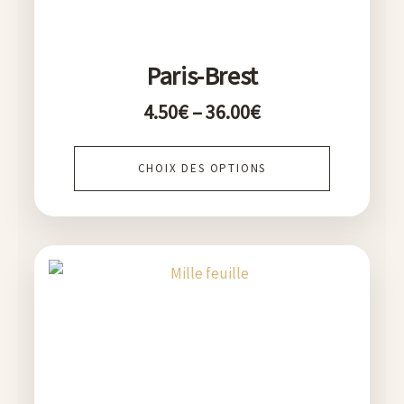
la
page
Paris-Brest
du
4.50
€
–
36.00
€
produit
CHOIX DES OPTIONS
Plage
Ce
de
produit
prix :
a
4.50€
plusieurs
à
variations.
36.00€
Les