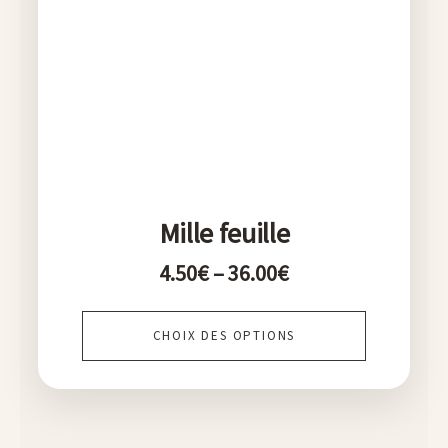
options
peuvent
être
choisies
sur
la
page
Mille feuille
du
4.50
€
–
36.00
€
produit
CHOIX DES OPTIONS