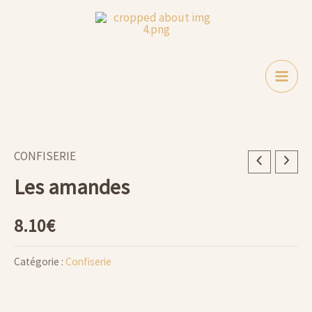
amandes
Aller
au
contenu
CONFISERIE
quantité
Les amandes
de
Les
8.10
€
amandes
Catégorie :
Confiserie