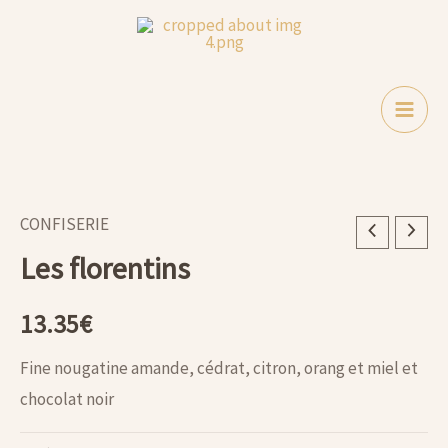
florentins
Aller
au
contenu
CONFISERIE
quantité
Les florentins
de
Les
13.35
€
florentins
Fine nougatine amande, cédrat, citron, orang et miel et
chocolat noir